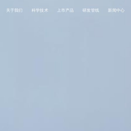
关于我们
科学技术
上市产品
研发管线
新闻中心