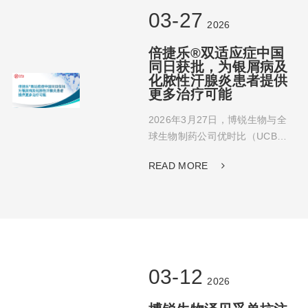
03-27
2026
倍捷乐®双适应症中国
同日获批，为银屑病及
化脓性汗腺炎患者提供
更多治疗可能
2026年3月27日，博锐生物与全
球生物制药公司优时比（UCB）
共同宣布生物制剂比奇珠单抗
READ MORE
*（商品名：倍捷乐®）双适应症
同日获中国国家药品监督管理局
（NMPA）批准，用于治疗适合系
统治疗或光疗的中度至重度斑块
状银屑病成人患者，以及治疗常
规系统性治疗疗效不佳的中度至
重度化脓性汗腺炎（反常性痤
03-12
2026
疮）成人患者。