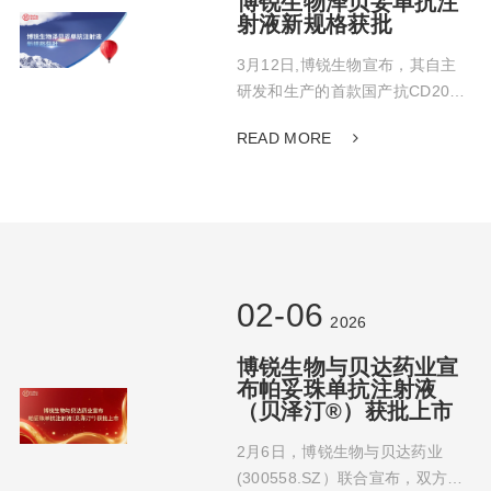
博锐生物泽贝妥单抗注
射液新规格获批
3月12日,博锐生物宣布，其自主
研发和生产的首款国产抗CD20抗
体1类创新型生物制品泽贝妥单抗
READ MORE
注射液（商品名：安瑞昔®）新增
500mg（50ml）/瓶规格的补充申
请获得国家药品监督管理局正式
批准。
02-06
2026
博锐生物与贝达药业宣
布帕妥珠单抗注射液
（贝泽汀®）获批上市
2月6日，博锐生物与贝达药业
(300558.SZ）联合宣布，双方合