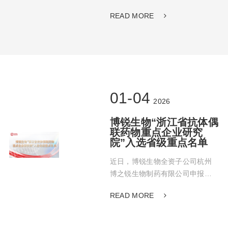
作的帕妥珠单抗注射液（商品
READ MORE
名：贝泽汀®）正式获得国家药品
监督管理局（NMPA）批准上市
（药品批准文号：国药准字
S20260009），用于治疗早期乳
腺癌和转移性乳腺癌。
01-04
2026
博锐生物“浙江省抗体偶
联药物重点企业研究
院”入选省级重点名单
近日，博锐生物全资子公司杭州
博之锐生物制药有限公司申报
的“浙江省抗体偶联药物重点企业
READ MORE
研究院”，成功入选浙江省科学技
术厅颁布的2025年度省重点企业
研究院认定名单。这一省级荣誉