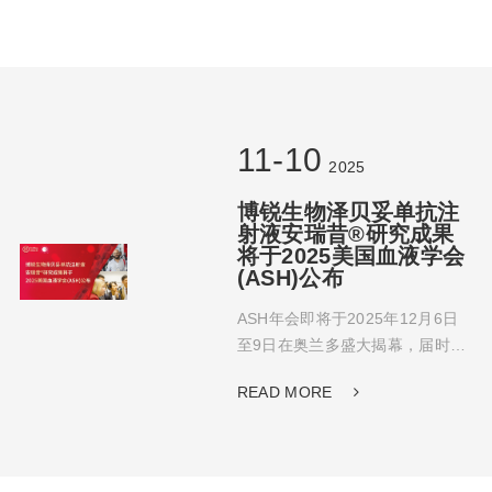
11-10
2025
博锐生物泽贝妥单抗注
射液安瑞昔®研究成果
将于2025美国血液学会
(ASH)公布
ASH年会即将于2025年12月6日
至9日在奥兰多盛大揭幕，届时安
瑞昔®多项研究结果将重磅发布，
READ MORE
彰显其在疗效与安全性方面的不
俗实力。