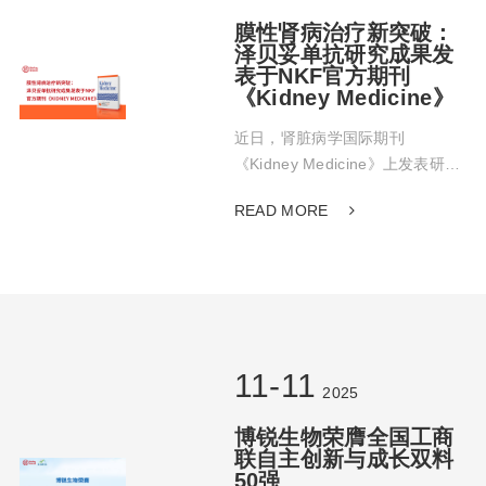
生物的发展提供重要支持。
膜性肾病治疗新突破：
泽贝妥单抗研究成果发
表于NKF官方期刊
《Kidney Medicine》
近日，肾脏病学国际期刊
《Kidney Medicine》上发表研究
报告，首次系统性评估了博锐生
READ MORE
物自主研发的抗CD20单抗——泽
贝妥单抗（Zuberitamab）治疗特
发性膜性肾病（IMN）的临床效果
与安全性。这项研究由河南省人
民医院肾内科王琳娜、杨苗苗、
严磊与邵凤民教授团队进行。
11-11
2025
博锐生物荣膺全国工商
联自主创新与成长双料
50强