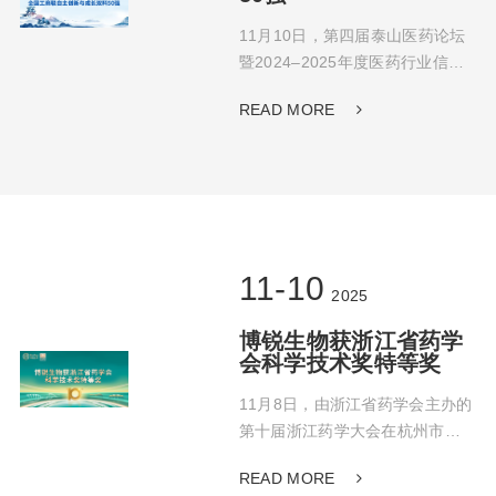
11月10日，第四届泰山医药论坛
暨2024–2025年度医药行业信息
发布会在济南顺利召开，会议由
READ MORE
中华全国工商业联合会医药业商
会主办。博锐生物凭借出色的综
合表现，同时入选“2024–2025年
医药行业自主创新前五
十”与“2024–2025年医药行业增长
率前五十”，成为本届评选中为数
不多的“双料上榜”企业之一。
11-10
2025
博锐生物获浙江省药学
会科学技术奖特等奖
11月8日，由浙江省药学会主办的
第十届浙江药学大会在杭州市顺
利召开，博锐生物CEO王海彬博
READ MORE
士受邀出席此次会议。