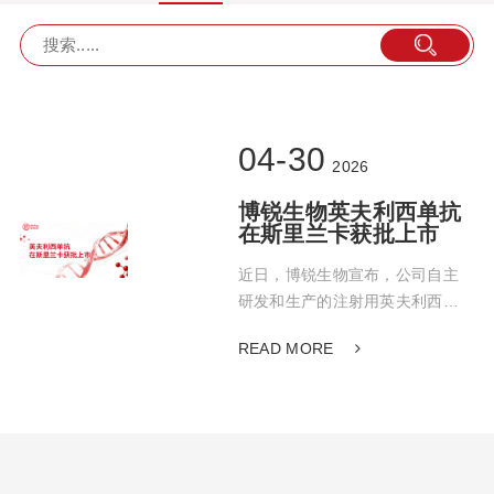
04-30
2026
博锐生物英夫利西单抗
在斯里兰卡获批上市
近日，博锐生物宣布，公司自主
研发和生产的注射用英夫利西单
抗（安佰特®）正式获得斯里兰卡
READ MORE
国家药品监督管理局（NMRA）批
准上市。这是该产品继去年巴基
斯坦之后，成功获批的第二个国
家。