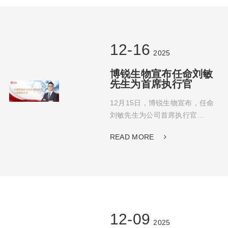
的获得，标志着博锐生物在抗体
偶联药物（ADC）这一全球创新
药前沿领域的自主研发实力、技
术创新体系构建以及未来产业转
12-16
2025
化潜力，获得了权威层面的高度
认可，也为其自身发展乃至浙江
博锐生物宣布任命刘敏
省生物医药产业的高质量升级注
先生为首席执行官
入了强劲的动能。
12月15日，博锐生物宣布，任命
刘敏先生为公司首席执行官
（CEO），全面领导公司的战略
READ MORE
规划、经营管理与组织建设，对
董事会负责。此次任命标志着博
锐生物迈入新发展阶段，引入具
备全球视野、深刻创新药战略洞
察及卓越企业运营经验的领导
者，将进一步推动公司创新转型
与国际业务拓展。王海彬博士将
12-09
2025
继续担任公司总裁，持续为博锐